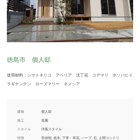
徳島市 個人邸
使用材料：シマトネリコ アベリア 沈丁花 コデマリ ホソバヒイ
ラギナンテン ローズマリー ネメシア
建物
個人邸
施工
造園
スタイル
洋風スタイル
特徴
常緑樹, 低木, 下草・草花, ハーブ, 石, 土間コンクリ