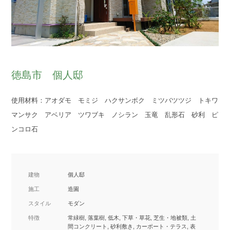
徳島市 個人邸
使用材料：アオダモ モミジ ハクサンボク ミツバツツジ トキワ
マンサク アベリア ツワブキ ノシラン 玉竜 乱形石 砂利 ピ
ンコロ石
建物
個人邸
施工
造園
スタイル
モダン
特徴
常緑樹, 落葉樹, 低木, 下草・草花, 芝生・地被類, 土
間コンクリート, 砂利敷き, カーポート・テラス, 表