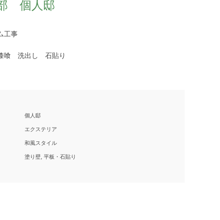
部 個人邸
ム工事
漆喰 洗出し 石貼り
個人邸
エクステリア
和風スタイル
塗り壁, 平板・石貼り