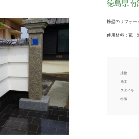
徳島県南
擁壁のリフォー
使用材料：瓦 
建物
施工
スタイル
特徴