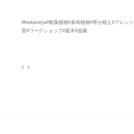
#thekaneya
#観葉植物
#多肉植物
#寄せ植え
#アレン
室
#ワークショップ
#庭木
#造園