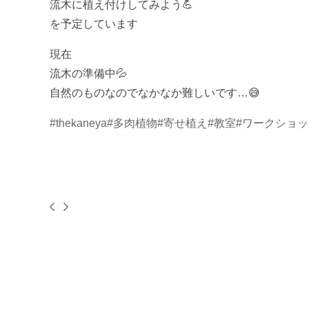
流木に植え付けしてみよう💪
を予定しています
現在
流木の準備中💦
自然のものなのでなかなか難しいです…😅
#thekaneya
#多肉植物
#寄せ植え
#教室
#ワークショッ