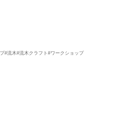
プ
#流木
#流木クラフト
#ワークショップ