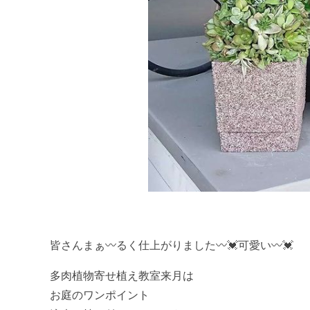
皆さんまぁ〰️るく仕上がりました〰️💓可愛い〰️💓
多肉植物寄せ植え教室来月は
お庭のワンポイント