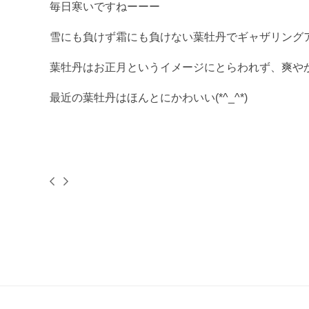
毎日寒いですねーーー
雪にも負けず霜にも負けない葉牡丹でギャザリングア
葉牡丹はお正月というイメージにとらわれず、爽や
最近の葉牡丹はほんとにかわいい(*^_^*)