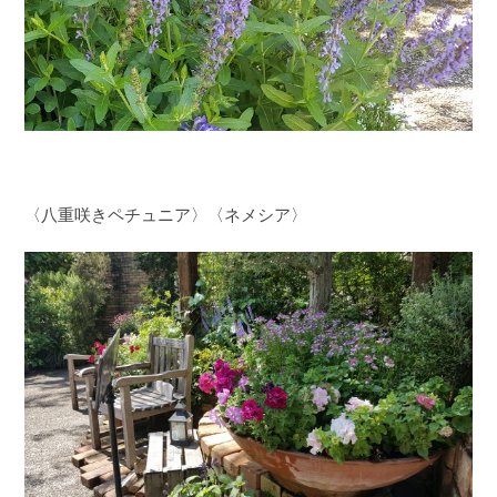
〈八重咲きペチュニア〉〈ネメシア〉